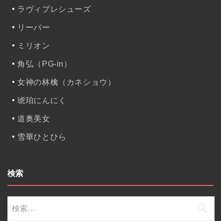
ラヴィプレシューズ
リーバー
ミリオン
角弘（PG-in）
女神の林檎（カネショウ）
琥珀にんにく
道奥美女
雪華ひとひら
検索
検
索: